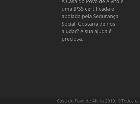
A Casa do Povo de Alvito é
uma IPSS certificada e
apoiada pela Segurança
Social. Gostaria de nos
ajudar? A sua ajuda é
preciosa.
Casa do Povo de Alvito 2019. ©Todos os 