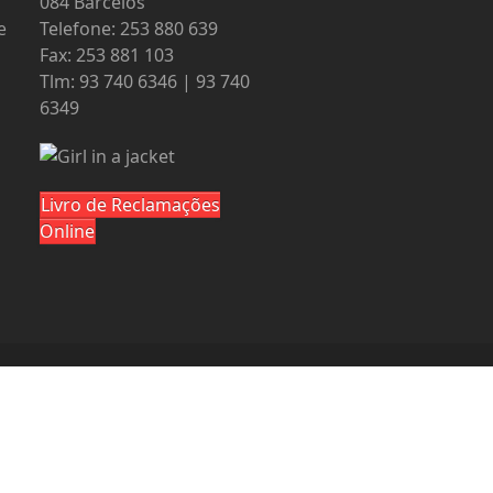
084 Barcelos
e
Telefone: 253 880 639
Fax: 253 881 103
Tlm: 93 740 6346 | 93 740
6349
Livro de Reclamações
Online