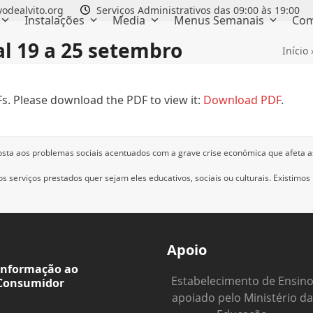
odealvito.org
Serviços Administrativos das 09:00 às 19:00
Instalações
Media
Menus Semanais
Com
al 19 a 25 setembro
Início
s. Please download the PDF to view it:
Download PDF
.
osta aos problemas sociais acentuados com a grave crise económica que afeta a
 serviços prestados quer sejam eles educativos, sociais ou culturais.
Existimos
Apoio
Informação ao
Estabelecimento de Ensin
Consumidor
apoiado pelo Ministério da