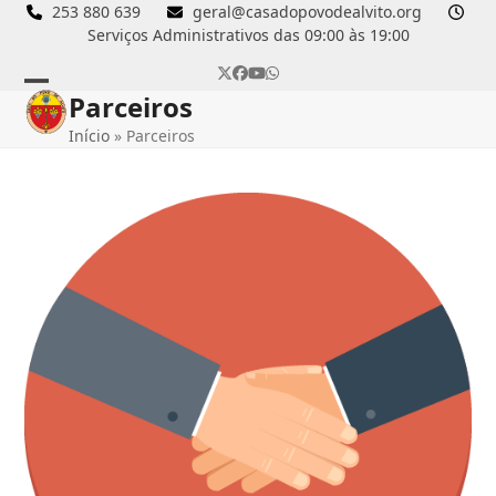
Skip
253 880 639
geral@casadopovodealvito.org
Serviços Administrativos das 09:00 às 19:00
to
content
Twitter
Facebook
YouTube
Whatsapp
Parceiros
Open
Close
Início
»
Parceiros
mobile
mobile
menu
menu