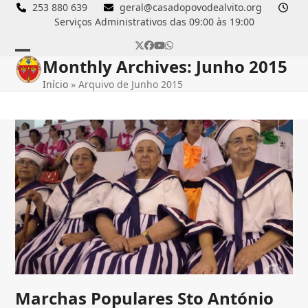
Skip
253 880 639
geral@casadopovodealvito.org
Serviços Administrativos das 09:00 às 19:00
to
content
Twitter
Facebook
YouTube
Whatsapp
Monthly Archives: Junho 2015
Open
Close
Início
»
Arquivo de Junho 2015
mobile
mobile
menu
menu
Marchas Populares Sto António