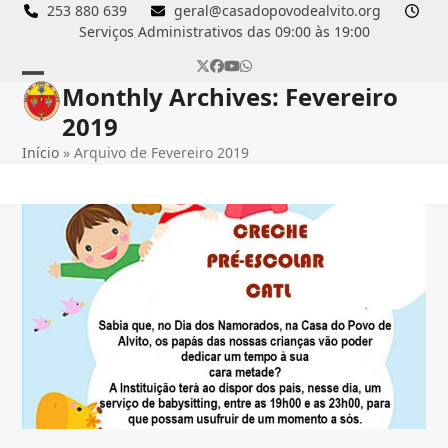
Skip
253 880 639
geral@casadopovodealvito.org
Serviços Administrativos das 09:00 às 19:00
to
content
Twitter
Facebook
YouTube
Whatsapp
Monthly Archives: Fevereiro
Open
Close
2019
mobile
mobile
Início
»
Arquivo de Fevereiro 2019
menu
menu