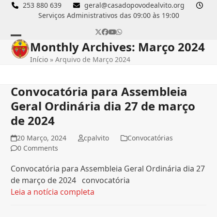
Skip
253 880 639
geral@casadopovodealvito.org
Serviços Administrativos das 09:00 às 19:00
to
content
Twitter
Facebook
YouTube
Whatsapp
Monthly Archives: Março 2024
Open
Close
Início
»
Arquivo de Março 2024
mobile
mobile
menu
menu
Convocatória para Assembleia
Geral Ordinária dia 27 de março
de 2024
20 Março, 2024
cpalvito
Convocatórias
0 Comments
Convocatória para Assembleia Geral Ordinária dia 27
de março de 2024 convocatória
Leia a notícia completa