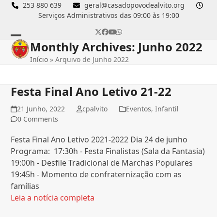
Skip
253 880 639
geral@casadopovodealvito.org
Serviços Administrativos das 09:00 às 19:00
to
content
Twitter
Facebook
YouTube
Whatsapp
Monthly Archives: Junho 2022
Open
Close
Início
»
Arquivo de Junho 2022
mobile
mobile
menu
menu
Festa Final Ano Letivo 21-22
21 Junho, 2022
cpalvito
Eventos
,
Infantil
0 Comments
Festa Final Ano Letivo 2021-2022 Dia 24 de junho
Programa: 17:30h - Festa Finalistas (Sala da Fantasia)
19:00h - Desfile Tradicional de Marchas Populares
19:45h - Momento de confraternização com as
famílias
Leia a notícia completa